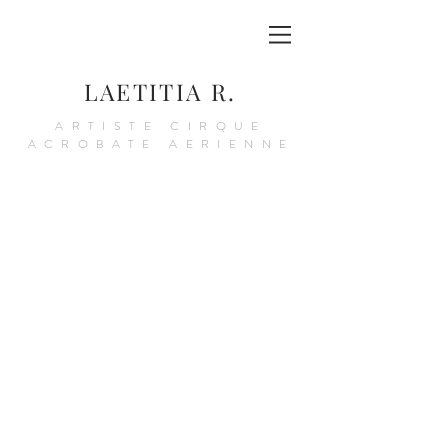
LAETITIA R.
ARTISTE CIRQUE
ACROBATE AERIENNE