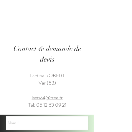
Contact & demande de
devis
Laetitia ROBERT
Var (83)
laeti24@free.fr
Tel:
06 12 63 09 21